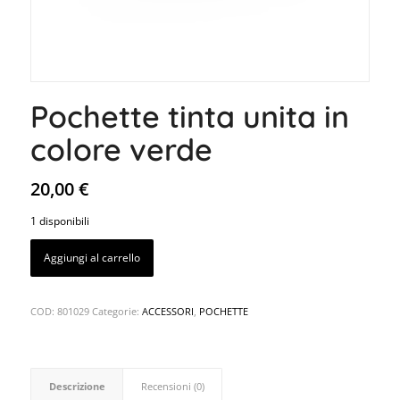
Pochette tinta unita in
colore verde
20,00
€
1 disponibili
Aggiungi al carrello
COD:
801029
Categorie:
ACCESSORI
,
POCHETTE
Descrizione
Recensioni (0)