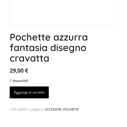
Pochette azzurra
fantasia disegno
cravatta
29,00
€
1 disponibili
Aggiungi al carrello
COD:
800931
Categorie:
ACCESSORI
,
POCHETTE