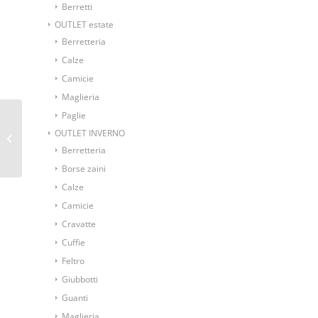
Berretti
OUTLET estate
Berretteria
Calze
Camicie
Maglieria
Paglie
Pochette tinta unita in
OUTLET INVERNO
colore verde
Berretteria
Borse zaini
Calze
Camicie
Cravatte
Cuffie
Feltro
Giubbotti
Guanti
Maglieria