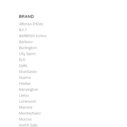
BRAND
Alfonso D'Este
B.F.T
BARBISIO torino
Barbour
Burlington
City Sport
ELK
Gallo
GranSasso
Guerra
Heater
Kensington
Lierys
Lorenzoni
Marone
Montechiaro
Mucros
North Sails