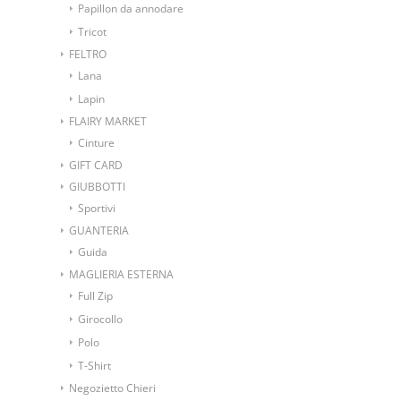
Papillon da annodare
Tricot
FELTRO
Lana
Lapin
FLAIRY MARKET
Cinture
GIFT CARD
GIUBBOTTI
Sportivi
GUANTERIA
Guida
MAGLIERIA ESTERNA
Full Zip
Girocollo
Polo
T-Shirt
Negozietto Chieri