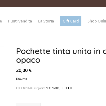
e
Punti vendita
La Storia
Gift Card
Shop Onli
Pochette tinta unita in 
opaco
20,00
€
Esaurito
COD:
801028
Categorie:
ACCESSORI
,
POCHETTE