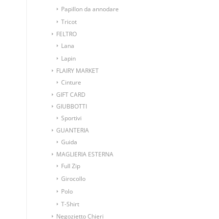
Papillon da annodare
Tricot
FELTRO
Lana
Lapin
FLAIRY MARKET
Cinture
GIFT CARD
GIUBBOTTI
Sportivi
GUANTERIA
Guida
MAGLIERIA ESTERNA
Full Zip
Girocollo
Polo
T-Shirt
Negozietto Chieri