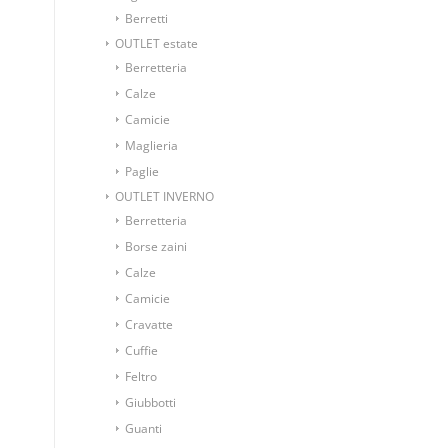
Berretti
OUTLET estate
Berretteria
Calze
Camicie
Maglieria
Paglie
OUTLET INVERNO
Berretteria
Borse zaini
Calze
Camicie
Cravatte
Cuffie
Feltro
Giubbotti
Guanti