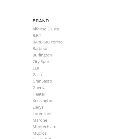
BRAND
Alfonso D'Este
B.F.T
BARBISIO torino
Barbour
Burlington
City Sport
ELK
Gallo
GranSasso
Guerra
Heater
Kensington
Lierys
Lorenzoni
Marone
Montechiaro
Mucros