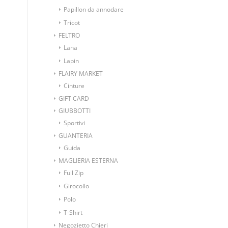
Papillon da annodare
Tricot
FELTRO
Lana
Lapin
FLAIRY MARKET
Cinture
GIFT CARD
GIUBBOTTI
Sportivi
GUANTERIA
Guida
MAGLIERIA ESTERNA
Full Zip
Girocollo
Polo
T-Shirt
Negozietto Chieri