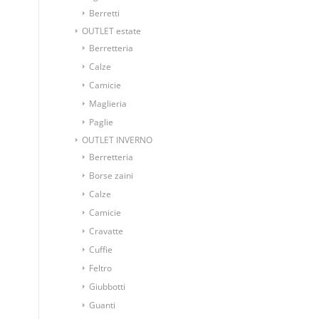
Berretti
OUTLET estate
Berretteria
Calze
Camicie
Maglieria
Paglie
OUTLET INVERNO
Berretteria
Borse zaini
Calze
Camicie
Cravatte
Cuffie
Feltro
Giubbotti
Guanti