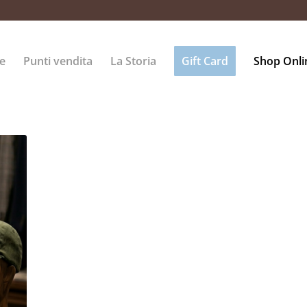
e
Punti vendita
La Storia
Gift Card
Shop Onli