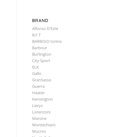
BRAND
Alfonso D'Este
B.F.T
BARBISIO torino
Barbour
Burlington
City Sport
ELK
Gallo
GranSasso
Guerra
Heater
Kensington
Lierys
Lorenzoni
Marone
Montechiaro
Mucros