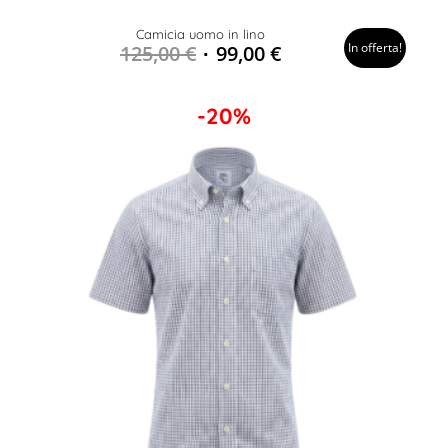
Camicia uomo in lino
In offerta!
125,00
€
99,00
€
-20%