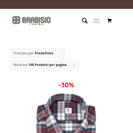
Ordinare per
Predefinito
Mostrare
100 Prodotti per pagina
-30%