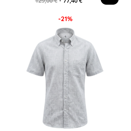
129,00
€
77,40
€
-21%