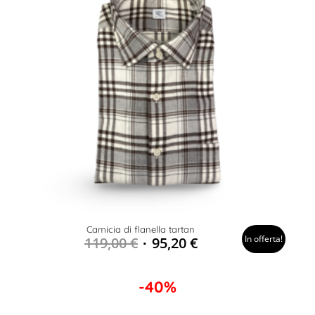
Camicia di flanella tartan
In offerta!
119,00
€
95,20
€
-40%