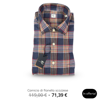
Camicia di flanella scozzese
In offerta!
119,00
€
71,39
€