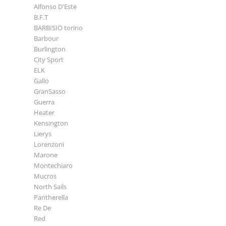
Alfonso D'Este
B.F.T
BARBISIO torino
Barbour
Burlington
City Sport
ELK
Gallo
GranSasso
Guerra
Heater
Kensington
Lierys
Lorenzoni
Marone
Montechiaro
Mucros
North Sails
Pantherella
Re De
Red