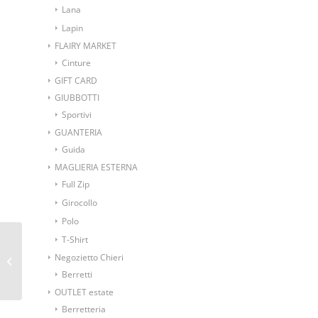
Lana
Lapin
FLAIRY MARKET
Cinture
GIFT CARD
GIUBBOTTI
Sportivi
GUANTERIA
Guida
MAGLIERIA ESTERNA
Full Zip
Girocollo
Polo
T-Shirt
Borsa a Tracolla Troop
Negozietto Chieri
London TRP0210
Berretti
OUTLET estate
Berretteria