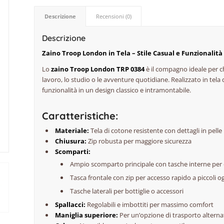
Descrizione
Recensioni (0)
Descrizione
Zaino Troop London in Tela – Stile Casual e Funzionalità
Lo
zaino Troop London TRP 0384
è il compagno ideale per ch
lavoro, lo studio o le avventure quotidiane. Realizzato in tela
funzionalità in un design classico e intramontabile.
Caratteristiche:
Materiale:
Tela di cotone resistente con dettagli in pelle
Chiusura:
Zip robusta per maggiore sicurezza
Scomparti:
Ampio scomparto principale con tasche interne per o
Tasca frontale con zip per accesso rapido a piccoli o
Tasche laterali per bottiglie o accessori
Spallacci:
Regolabili e imbottiti per massimo comfort
Maniglia superiore:
Per un’opzione di trasporto alterna