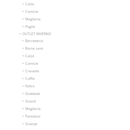
Calze
Camicie
Maglieria
Paglie
OUTLET INVERNO
Berretteria
Borse zaini
Calze
Camicie
Cravatte
Cuffie
Feltro
Giubbotti
Guanti
Maglieria
Pantaloni
Sciarpe