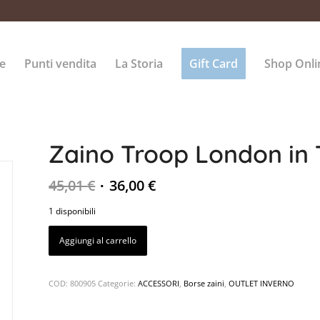
e
Punti vendita
La Storia
Gift Card
Shop Onli
Zaino Troop London in 
45,01
€
36,00
€
1 disponibili
Aggiungi al carrello
COD:
800905
Categorie:
ACCESSORI
,
Borse zaini
,
OUTLET INVERNO