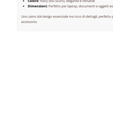
Colore:
Navy (blu scuro), elegante e versatile
Dimensioni:
Perfetto per laptop, documenti e oggetti es
Uno zaino dal design essenziale ma ricco di dettagli, perfetto p
accessorio.