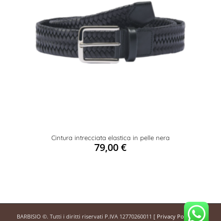
Cintura intrecciata elastica in pelle nera
79,00
€
BARBISIO ©. Tutti i diritti riservati P.IVA 12770260011 [
Privacy Policy
]