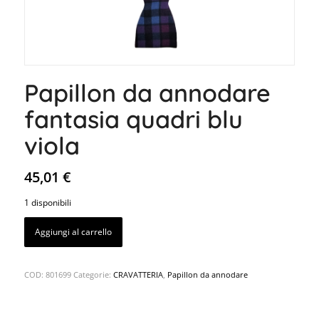
Papillon da annodare
fantasia quadri blu
viola
45,01
€
1 disponibili
Aggiungi al carrello
COD:
801699
Categorie:
CRAVATTERIA
,
Papillon da annodare