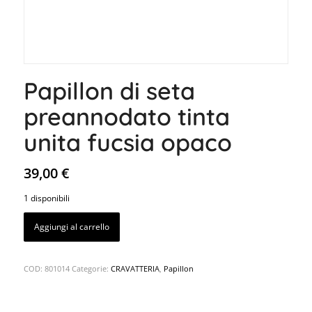
Papillon di seta
preannodato tinta
unita fucsia opaco
39,00
€
1 disponibili
Aggiungi al carrello
COD:
801014
Categorie:
CRAVATTERIA
,
Papillon