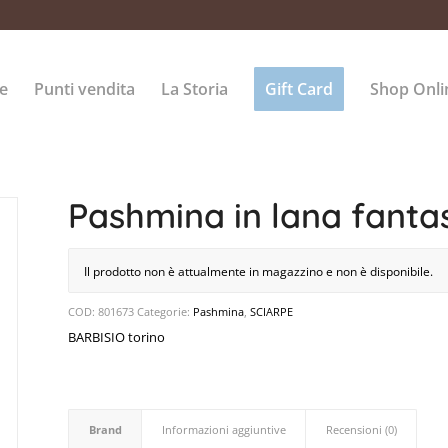
e
Punti vendita
La Storia
Gift Card
Shop Onli
Pashmina in lana fantas
Il prodotto non è attualmente in magazzino e non è disponibile.
COD:
801673
Categorie:
Pashmina
,
SCIARPE
BARBISIO torino
Brand
Informazioni aggiuntive
Recensioni (0)