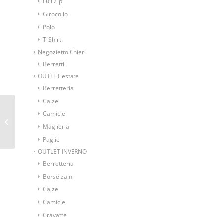
Full Zip
Girocollo
Polo
T-Shirt
Negozietto Chieri
Berretti
OUTLET estate
Berretteria
Calze
Papillon annodato
Camicie
fantasia chevron
Maglieria
bicolore
Paglie
OUTLET INVERNO
Berretteria
Borse zaini
Calze
Camicie
Cravatte