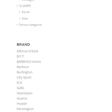
SCIARPE
Ascot
Seta
Senza categoria
BRAND
Alfonso D'Este
B.F.T
BARBISIO torino
Barbour
Burlington
City Sport
ELK
Gallo
GranSasso
Guerra
Heater
Kensington