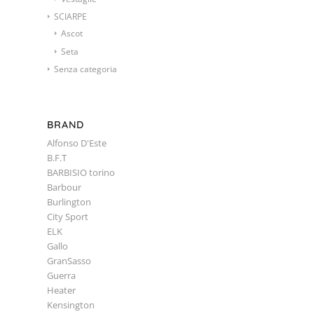
SCIARPE
Ascot
Seta
Senza categoria
BRAND
Alfonso D'Este
B.F.T
BARBISIO torino
Barbour
Burlington
City Sport
ELK
Gallo
GranSasso
Guerra
Heater
Kensington