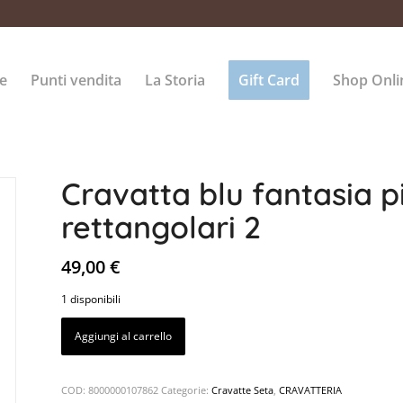
e
Punti vendita
La Storia
Gift Card
Shop Onli
Cravatta blu fantasia p
rettangolari 2
49,00
€
1 disponibili
Aggiungi al carrello
COD:
8000000107862
Categorie:
Cravatte Seta
,
CRAVATTERIA