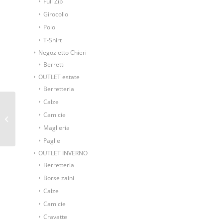
Full Zip
Girocollo
Polo
T-Shirt
Negozietto Chieri
Berretti
OUTLET estate
Berretteria
Calze
Guanti Timberland a
Camicie
Muffola
Maglieria
Paglie
OUTLET INVERNO
Berretteria
Borse zaini
Calze
Camicie
Cravatte