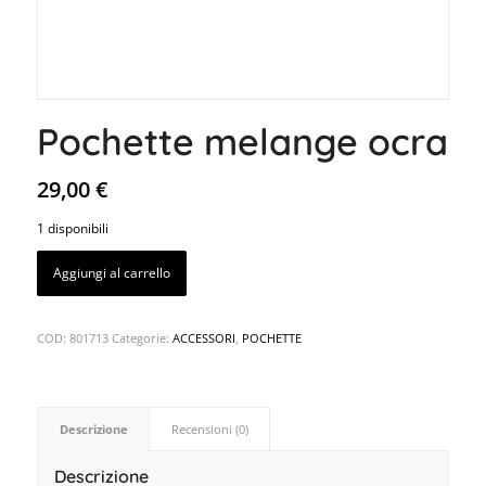
Pochette melange ocra
29,00
€
1 disponibili
Aggiungi al carrello
COD:
801713
Categorie:
ACCESSORI
,
POCHETTE
Descrizione
Recensioni (0)
Descrizione