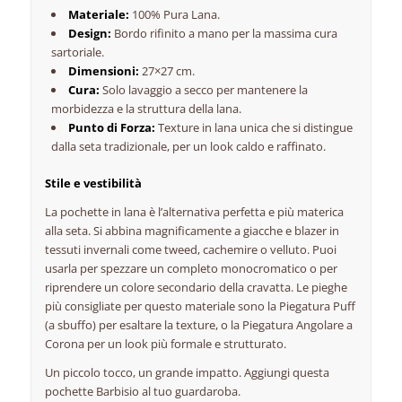
Materiale:
100% Pura Lana.
Design:
Bordo rifinito a mano per la massima cura
sartoriale.
Dimensioni:
27×27 cm.
Cura:
Solo lavaggio a secco per mantenere la
morbidezza e la struttura della lana.
Punto di Forza:
Texture in lana unica che si distingue
dalla seta tradizionale, per un look caldo e raffinato.
Stile e vestibilità
La pochette in lana è l’alternativa perfetta e più materica
alla seta. Si abbina magnificamente a giacche e blazer in
tessuti invernali come tweed, cachemire o velluto. Puoi
usarla per spezzare un completo monocromatico o per
riprendere un colore secondario della cravatta. Le pieghe
più consigliate per questo materiale sono la Piegatura Puff
(a sbuffo) per esaltare la texture, o la Piegatura Angolare a
Corona per un look più formale e strutturato.
Un piccolo tocco, un grande impatto. Aggiungi questa
pochette Barbisio al tuo guardaroba.