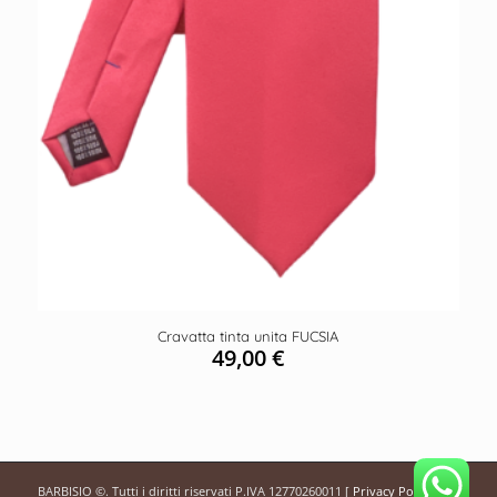
Cravatta tinta unita FUCSIA
49,00
€
BARBISIO ©. Tutti i diritti riservati P.IVA 12770260011 [
Privacy Policy
]