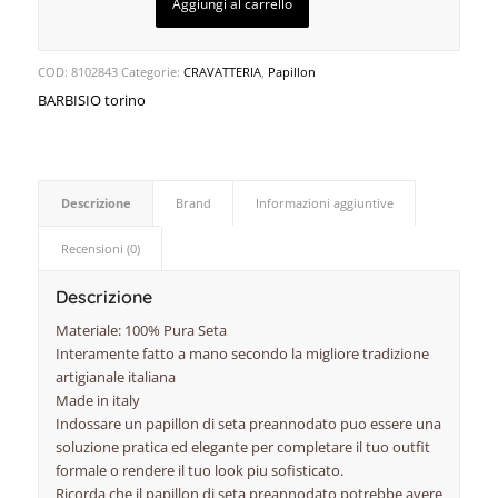
Aggiungi al carrello
COD:
8102843
Categorie:
CRAVATTERIA
,
Papillon
BARBISIO torino
Descrizione
Brand
Informazioni aggiuntive
Recensioni (0)
Descrizione
Materiale: 100% Pura Seta
Interamente fatto a mano secondo la migliore tradizione
artigianale italiana
Made in italy
Indossare un papillon di seta preannodato puo essere una
soluzione pratica ed elegante per completare il tuo outfit
formale o rendere il tuo look piu sofisticato.
Ricorda che il papillon di seta preannodato potrebbe avere