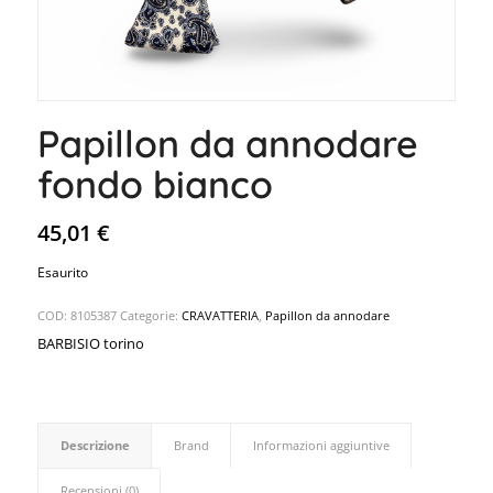
Papillon da annodare
fondo bianco
45,01
€
Esaurito
COD:
8105387
Categorie:
CRAVATTERIA
,
Papillon da annodare
BARBISIO torino
Descrizione
Brand
Informazioni aggiuntive
Recensioni (0)