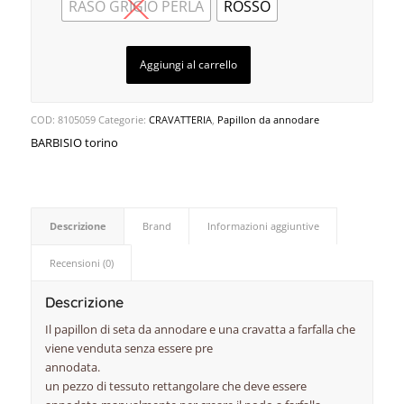
RASO GRIGIO PERLA
ROSSO
Aggiungi al carrello
COD:
8105059
Categorie:
CRAVATTERIA
,
Papillon da annodare
BARBISIO torino
Descrizione
Brand
Informazioni aggiuntive
Recensioni (0)
Descrizione
Il papillon di seta da annodare e una cravatta a farfalla che
viene venduta senza essere pre
annodata.
un pezzo di tessuto rettangolare che deve essere