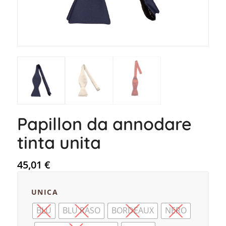
Papillon da annodare
tinta unita
45,01
€
UNICA
BLU
BLU RASO
BORDEAUX
NERO