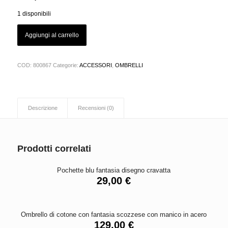
1 disponibili
Aggiungi al carrello
COD:
800867
Categorie:
ACCESSORI
,
OMBRELLI
Descrizione
Recensioni (0)
Prodotti correlati
Pochette blu fantasia disegno cravatta
29,00
€
Ombrello di cotone con fantasia scozzese con manico in acero
129,00
€