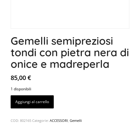
Gemelli semipreziosi
tondi con pietra nera di
onice e madreperla
85,00
€
1 disponibili
Aggiungi al carrello
COD:
802165
Categorie:
ACCESSORI
,
Gemelli