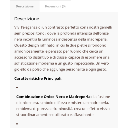
Descrizione
Recensioni (0)
Descrizione
Vivi l’eleganza di un contrasto perfetto con i nostri gemelli
semipreziosi tondi,
dove la profonda intensità dell’onice
nera incontra la luminosa iridescenza della madreperla.
Questo design raffinato,
in cui le due pietre si fondono
armoniosamente,
è pensato per l’uomo che cerca un
accessorio distintivo e di classe,
capace di esprimere una
sofisticazione moderna e un gusto impeccabile.
Un vero
gioiello da polso che aggiunge personalità a ogni gesto.
Caratteristiche Principali:
Combinazione Onice Nera e Madreperla:
La fusione
di onice nera,
simbolo di forza e mistero,
e madreperla,
emblema di purezza e luminosità,
crea un effetto visivo
straordinariamente equilibrato e affascinante.