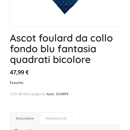
Ascot foulard da collo
fondo blu fantasia
quadrati bicolore
47,99
€
Esaurito
COD:
801926
Categorie:
Ascot
,
SCIARPE
Descrizione
Recensioni (0)