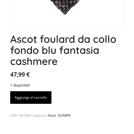
Ascot foulard da collo
fondo blu fantasia
cashmere
47,99
€
1 disponibili
Aggiungi al carrello
COD:
801590
Categorie:
Ascot
,
SCIARPE