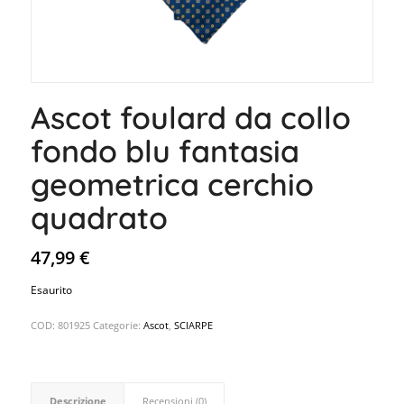
Ascot foulard da collo
fondo blu fantasia
geometrica cerchio
quadrato
47,99
€
Esaurito
COD:
801925
Categorie:
Ascot
,
SCIARPE
Descrizione
Recensioni (0)