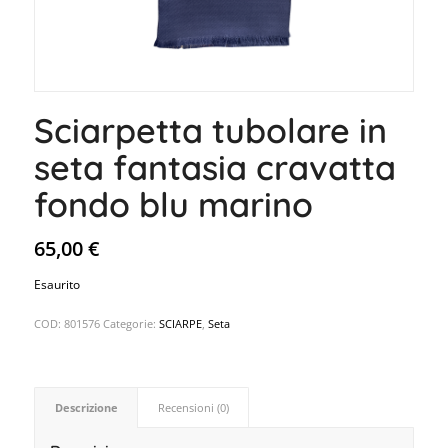
Sciarpetta tubolare in
seta fantasia cravatta
fondo blu marino
65,00
€
Esaurito
COD:
801576
Categorie:
SCIARPE
,
Seta
Descrizione
Recensioni (0)