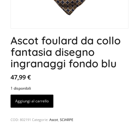
Ascot foulard da collo
fantasia disegno
ingranaggi fondo blu
47,99
€
1 disponibili
Aggiungi al carrello
COD:
802191
Categorie:
Ascot
,
SCIARPE