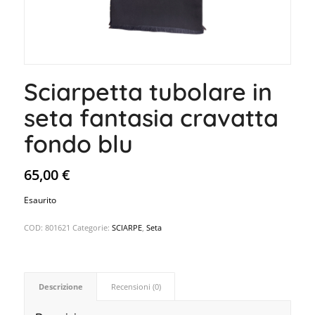
Sciarpetta tubolare in
seta fantasia cravatta
fondo blu
65,00
€
Esaurito
COD:
801621
Categorie:
SCIARPE
,
Seta
Descrizione
Recensioni (0)