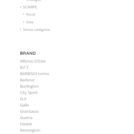
SCIARPE
Ascot
Seta
Senza categoria
BRAND
Alfonso D'Este
B.F.T
BARBISIO torino
Barbour
Burlington
City Sport
ELK
Gallo
GranSasso
Guerra
Heater
Kensington