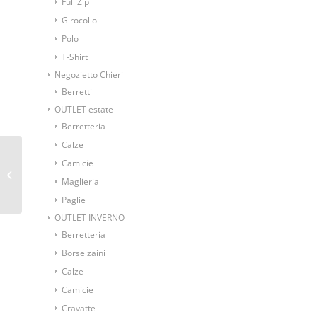
Full Zip
Girocollo
Polo
T-Shirt
Negozietto Chieri
Berretti
OUTLET estate
Berretteria
Calze
Cravatta fantasia
Camicie
cashmere rosso su
Maglieria
fondo blu
Paglie
OUTLET INVERNO
Berretteria
Borse zaini
Calze
Camicie
Cravatte