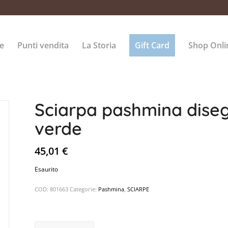
e
Punti vendita
La Storia
Gift Card
Shop Onli
Sciarpa pashmina dise
verde
45,01
€
Esaurito
COD:
801663
Categorie:
Pashmina
,
SCIARPE