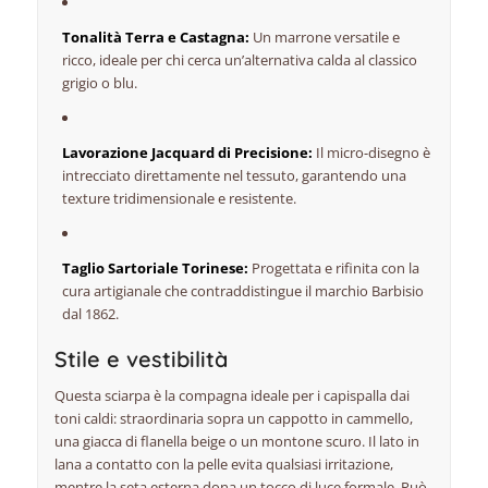
Tonalità Terra e Castagna:
Un marrone versatile e
ricco, ideale per chi cerca un’alternativa calda al classico
grigio o blu.
Lavorazione Jacquard di Precisione:
Il micro-disegno è
intrecciato direttamente nel tessuto, garantendo una
texture tridimensionale e resistente.
Taglio Sartoriale Torinese:
Progettata e rifinita con la
cura artigianale che contraddistingue il marchio Barbisio
dal 1862.
Stile e vestibilità
Questa sciarpa è la compagna ideale per i capispalla dai
toni caldi: straordinaria sopra un cappotto in cammello,
una giacca di flanella beige o un montone scuro. Il lato in
lana a contatto con la pelle evita qualsiasi irritazione,
mentre la seta esterna dona un tocco di luce formale. Può