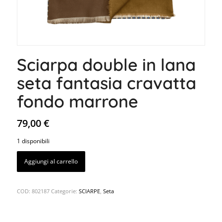
Sciarpa double in lana
seta fantasia cravatta
fondo marrone
79,00
€
1 disponibili
Aggiungi al carrello
COD:
802187
Categorie:
SCIARPE
,
Seta