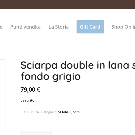
e
Punti vendita
La Storia
Gift Card
Shop Onli
Sciarpa double in lana 
fondo grigio
79,00
€
Esaurito
COD:
801745
Categorie:
SCIARPE
,
Seta