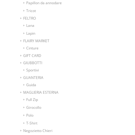
Papillon da annodare
Tricot
FELTRO
Lana
Lapin
FLAIRY MARKET
Cinture
GIFT CARD
GIUBBOTTI
Sportivi
GUANTERIA
Guida
MAGLIERIA ESTERNA
Full Zip
Girocollo
Polo
T-Shirt
Negozietto Chieri