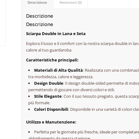
Descrizione
Recensioni (0)
Descrizione
Descrizione
Sciarpa Double in Lana e Seta
Esplora il lusso e il comfort con la nostra sciarpa double in la
calore al tuo guardaroba.
Caratteristiche principali:
Materiali di Alta Qualità
: Realizzata con una combinazio
tra morbidezza, calore e leggerezza.
Design Double
: Il design double-sided permette di indoss
permettendo di giocare con diversi colori e stili.
Stile Elegante
: Con il suo tessuto pregiato, questa sciarp
più formale.
Colori Disponibili
: Disponibile in una varietà di colori cl
Utilizzo e Manutenzione:
Perfetta per le giornate più fresche, ideale per completar
abbigliamento da mezza stagione.