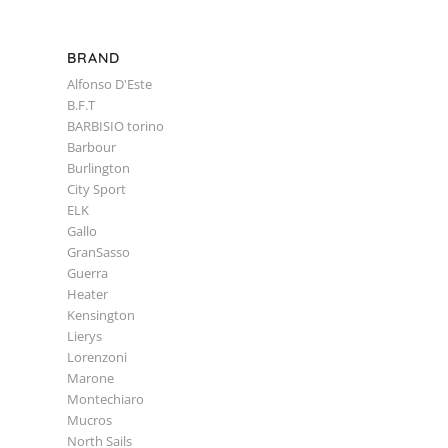
BRAND
Alfonso D'Este
B.F.T
BARBISIO torino
Barbour
Burlington
City Sport
ELK
Gallo
GranSasso
Guerra
Heater
Kensington
Lierys
Lorenzoni
Marone
Montechiaro
Mucros
North Sails