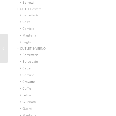
Berretti
OUTLET estate
Berretteria
Calze
Camicie
Maglieria
Paglie
Sciarpa double in lana
seta fantasia cravatta
OUTLET INVERNO
fondo verde scuro
Berretteria
Borse zaini
Calze
Camicie
Cravatte
Cuffie
Feltro
Giubbotti
Guanti
Maglieria