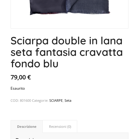
Sciarpa double in lana
seta fantasia cravatta
fondo blu
79,00
€
Esaurito
COD:
801600
Categorie:
SCIARPE
,
Seta
Descrizione
Recensioni (0)