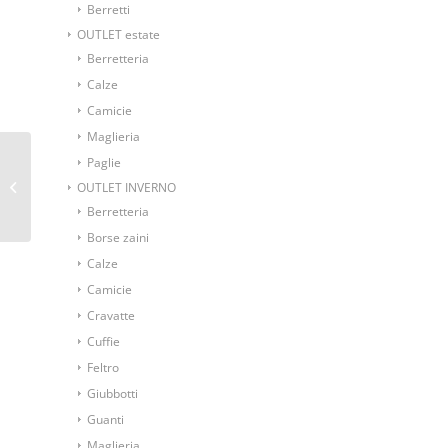
Berretti
OUTLET estate
Berretteria
Calze
Camicie
Maglieria
Paglie
Ascot foulard da collo
fondo bordeaux
OUTLET INVERNO
fantasia cravatta
Berretteria
Borse zaini
Calze
Camicie
Cravatte
Cuffie
Feltro
Giubbotti
Guanti
Maglieria