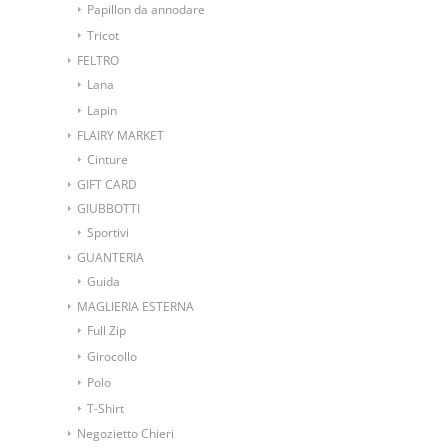
Papillon da annodare
Tricot
FELTRO
Lana
Lapin
FLAIRY MARKET
Cinture
GIFT CARD
GIUBBOTTI
Sportivi
GUANTERIA
Guida
MAGLIERIA ESTERNA
Full Zip
Girocollo
Polo
T-Shirt
Negozietto Chieri