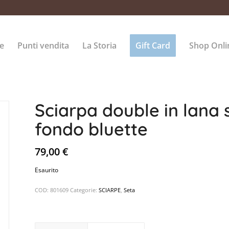
e
Punti vendita
La Storia
Gift Card
Shop Onli
Sciarpa double in lana
fondo bluette
79,00
€
Esaurito
COD:
801609
Categorie:
SCIARPE
,
Seta