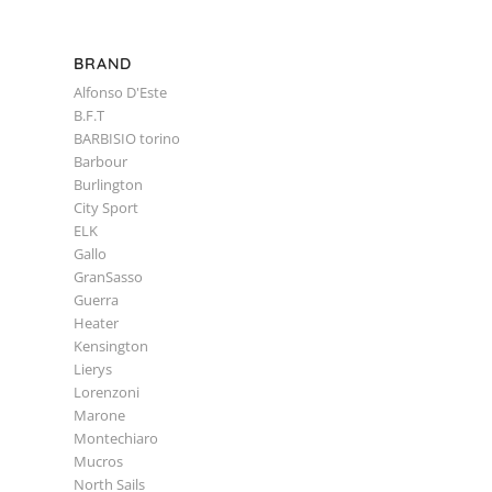
BRAND
Alfonso D'Este
B.F.T
BARBISIO torino
Barbour
Burlington
City Sport
ELK
Gallo
GranSasso
Guerra
Heater
Kensington
Lierys
Lorenzoni
Marone
Montechiaro
Mucros
North Sails