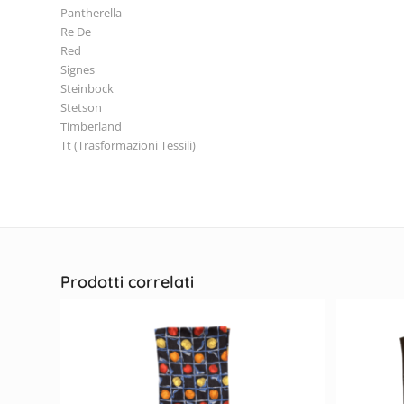
Pantherella
Re De
Red
Signes
Steinbock
Stetson
Timberland
Tt (Trasformazioni Tessili)
Prodotti correlati