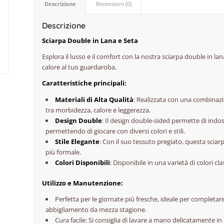
Descrizione
Recensioni (0)
Descrizione
Sciarpa Double in Lana e Seta
Esplora il lusso e il comfort con la nostra sciarpa double in la
calore al tuo guardaroba.
Caratteristiche principali:
Materiali di Alta Qualità
: Realizzata con una combinazio
tra morbidezza, calore e leggerezza.
Design Double
: Il design double-sided permette di indoss
permettendo di giocare con diversi colori e stili.
Stile Elegante
: Con il suo tessuto pregiato, questa sciarp
più formale.
Colori Disponibili
: Disponibile in una varietà di colori cl
Utilizzo e Manutenzione:
Perfetta per le giornate più fresche, ideale per completar
abbigliamento da mezza stagione.
Cura facile: Si consiglia di lavare a mano delicatamente 