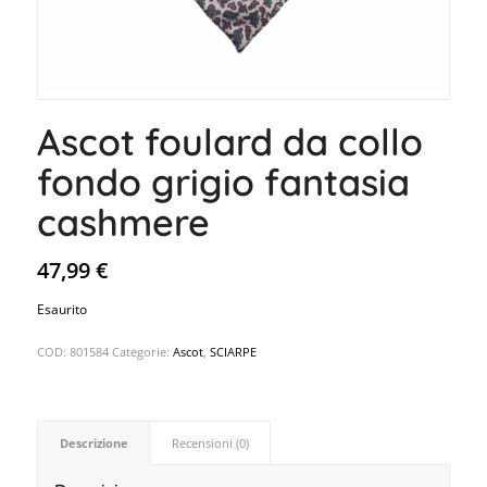
Ascot foulard da collo
fondo grigio fantasia
cashmere
47,99
€
Esaurito
COD:
801584
Categorie:
Ascot
,
SCIARPE
Descrizione
Recensioni (0)