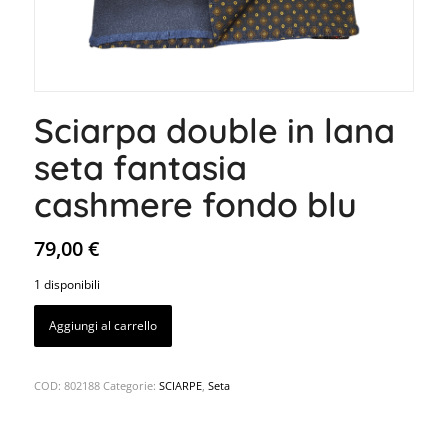
Sciarpa double in lana
seta fantasia
cashmere fondo blu
79,00
€
1 disponibili
Aggiungi al carrello
COD:
802188
Categorie:
SCIARPE
,
Seta