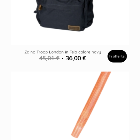
Zaino Troop London in Tela colore navy
In offerta!
45,01
€
36,00
€