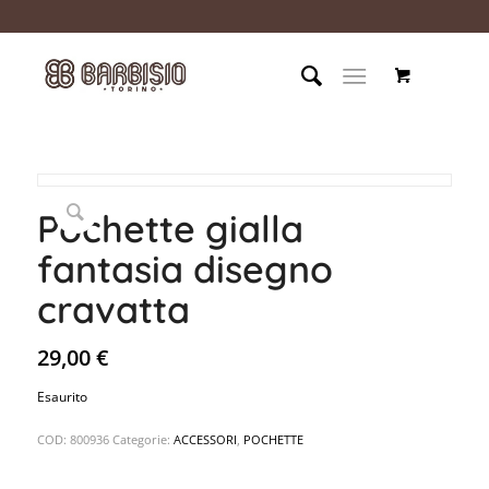
Pochette gialla
fantasia disegno
cravatta
29,00
€
Esaurito
COD:
800936
Categorie:
ACCESSORI
,
POCHETTE