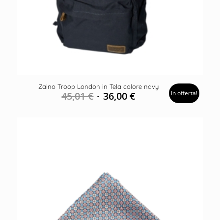
Zaino Troop London in Tela colore navy
In offerta!
45,01
€
36,00
€