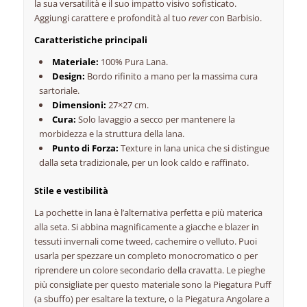
la sua versatilità e il suo impatto visivo sofisticato.
Aggiungi carattere e profondità al tuo
rever
con Barbisio.
Caratteristiche principali
Materiale:
100% Pura Lana.
Design:
Bordo rifinito a mano per la massima cura
sartoriale.
Dimensioni:
27×27 cm.
Cura:
Solo lavaggio a secco per mantenere la
morbidezza e la struttura della lana.
Punto di Forza:
Texture in lana unica che si distingue
dalla seta tradizionale, per un look caldo e raffinato.
Stile e vestibilità
La pochette in lana è l’alternativa perfetta e più materica
alla seta. Si abbina magnificamente a giacche e blazer in
tessuti invernali come tweed, cachemire o velluto. Puoi
usarla per spezzare un completo monocromatico o per
riprendere un colore secondario della cravatta. Le pieghe
più consigliate per questo materiale sono la Piegatura Puff
(a sbuffo) per esaltare la texture, o la Piegatura Angolare a