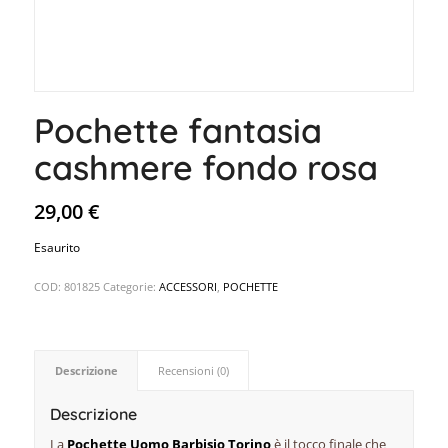
Pochette fantasia
cashmere fondo rosa
29,00
€
Esaurito
COD:
801825
Categorie:
ACCESSORI
,
POCHETTE
Descrizione
Recensioni (0)
Descrizione
La
Pochette Uomo Barbisio Torino
è il tocco finale che