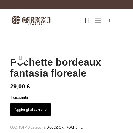
Pochette bordeaux
fantasia floreale
29,00
€
1 disponibili
Aggiungi al carrello
COD:
801710
Categorie:
ACCESSORI
,
POCHETTE