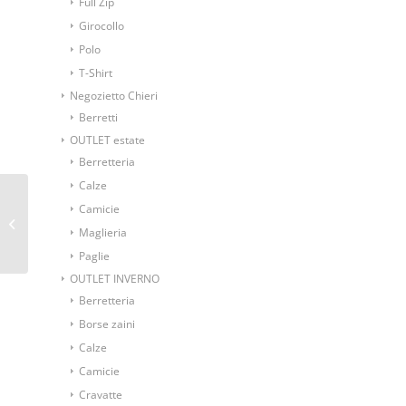
Full Zip
Girocollo
Polo
T-Shirt
Negozietto Chieri
Berretti
OUTLET estate
Berretteria
Calze
Papillon annodato
Camicie
fantasia pied de poul
Maglieria
giallo blu
Paglie
OUTLET INVERNO
Berretteria
Borse zaini
Calze
Camicie
Cravatte