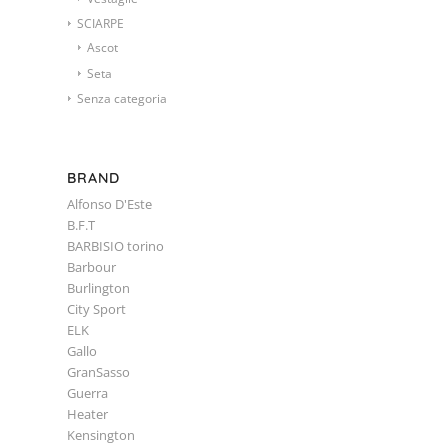
SCIARPE
Ascot
Seta
Senza categoria
BRAND
Alfonso D'Este
B.F.T
BARBISIO torino
Barbour
Burlington
City Sport
ELK
Gallo
GranSasso
Guerra
Heater
Kensington