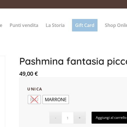
e
Punti vendita
La Storia
Gift Card
Shop Onli
Pashmina fantasia picc
49,00
€
UNICA
BLU
MARRONE
Aggiungi al carrello