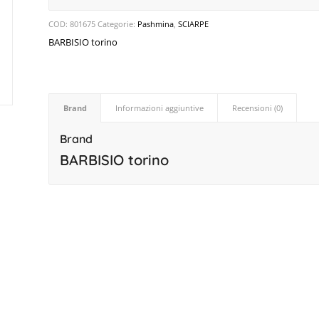
COD:
801675
Categorie:
Pashmina
,
SCIARPE
BARBISIO torino
Brand
Informazioni aggiuntive
Recensioni (0)
Brand
BARBISIO torino