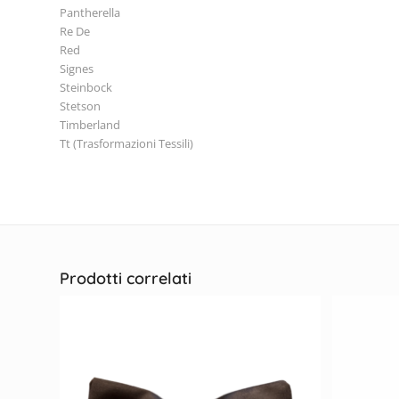
Pantherella
Re De
Red
Signes
Steinbock
Stetson
Timberland
Tt (Trasformazioni Tessili)
Prodotti correlati