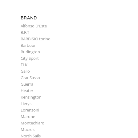
BRAND
Alfonso D'Este
B.F.T
BARBISIO torino
Barbour
Burlington
City Sport
ELK
Gallo
GranSasso
Guerra
Heater
Kensington
Lierys
Lorenzoni
Marone
Montechiaro
Mucros
North Sails