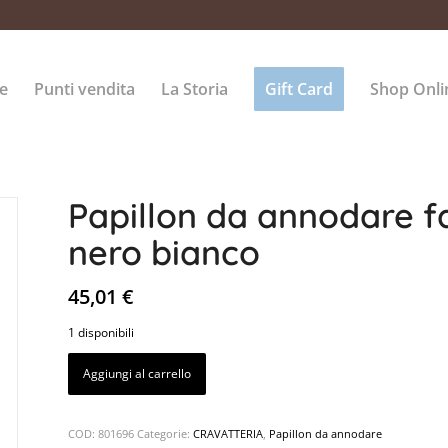
e
Punti vendita
La Storia
Gift Card
Shop Onli
Papillon da annodare f
nero bianco
45,01
€
1 disponibili
Aggiungi al carrello
COD:
801696
Categorie:
CRAVATTERIA
,
Papillon da annodare