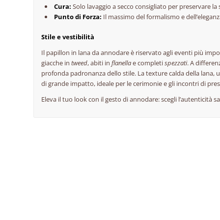
Cura:
Solo lavaggio a secco consigliato per preservare la s
Punto di Forza:
Il massimo del formalismo e dell’eleganz
Stile e vestibilità
Il papillon in lana da annodare è riservato agli eventi più impo
giacche in
tweed
, abiti in
flanella
e completi
spezzati
. A differe
profonda padronanza dello stile. La texture calda della lana, u
di grande impatto, ideale per le cerimonie e gli incontri di pres
Eleva il tuo look con il gesto di annodare: scegli l’autenticità sa