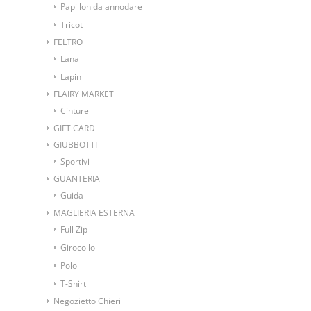
Papillon da annodare
Tricot
FELTRO
Lana
Lapin
FLAIRY MARKET
Cinture
GIFT CARD
GIUBBOTTI
Sportivi
GUANTERIA
Guida
MAGLIERIA ESTERNA
Full Zip
Girocollo
Polo
T-Shirt
Negozietto Chieri