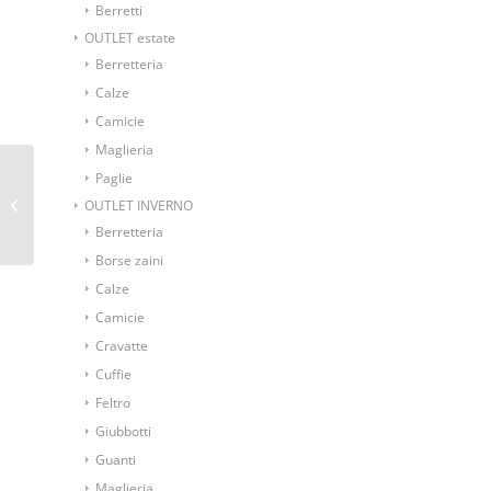
Berretti
OUTLET estate
Berretteria
Calze
Camicie
Maglieria
Paglie
Pochette fantasia
OUTLET INVERNO
geometrica blu grigia
Berretteria
Borse zaini
Calze
Camicie
Cravatte
Cuffie
Feltro
Giubbotti
Guanti
Maglieria