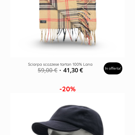
Sciarpa scozzese tartan 100% Lana
In offerta!
59,00
€
41,30
€
-20%