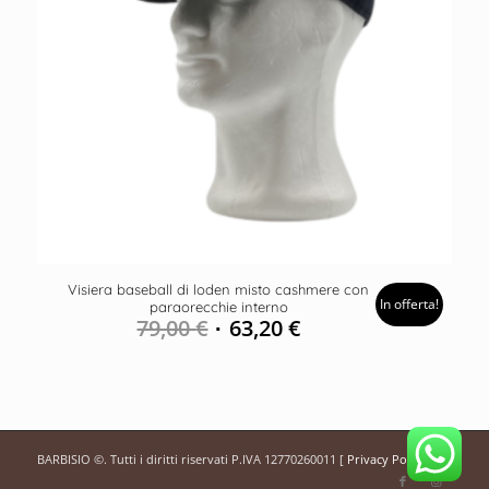
Visiera baseball di loden misto cashmere con
In offerta!
paraorecchie interno
79,00
€
63,20
€
BARBISIO ©. Tutti i diritti riservati P.IVA 12770260011 [
Privacy Policy
]