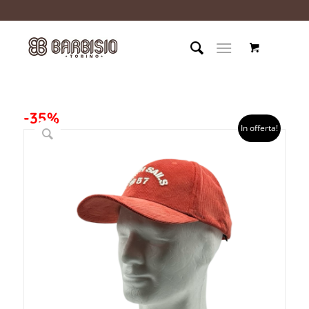
-35%
In offerta!