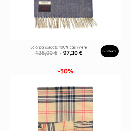
Sciarpa spigata 100% cashmere
In offerta!
138,99
€
97,30
€
-30%