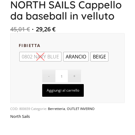
NORTH SAILS Cappello
da baseball in velluto
45,01
€
29,26
€
FIBIETTA
0802 NAVY BLUE
ARANCIO
BEIGE
Aggiungi al carrello
COD:
800659
Categorie:
Berretteria
,
OUTLET INVERNO
North Sails