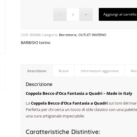
Aggiungi al carrello
COD:
800686
Categorie:
Berretteria
,
OUTLET INVERNO
BARBISIO torino
Descrizione
Brand
Informazioni aggiuntive
Rec
Descrizione
Coppola Becco d’Oca Fantasia a Quadri – Made in Italy
La
Coppola Becco d’Oca Fantasia a Quadri
sui toni del mar
Perfetta per chi cerca un tocco di stile classico con una palette 
una cura artigianale impeccabile.
Caratteristiche Distintive: