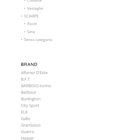
Ciabatte
Vestaglie
SCIARPE
Ascot
Seta
Senza categoria
BRAND
Alfonso D'Este
B.F.T
BARBISIO torino
Barbour
Burlington
City Sport
ELK
Gallo
GranSasso
Guerra
Heater