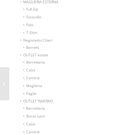
MAGLIERIA ESTERNA
Full Zip
Girocollo
Polo
T-Shirt
Negozietto Chieri
Berretti
OUTLET estate
Berretteria
Calze
Camicie
Coppola Becco d’oca
Maglieria
fustagno tinta unita
Paglie
OUTLET INVERNO
Berretteria
Borse zaini
Calze
Camicie