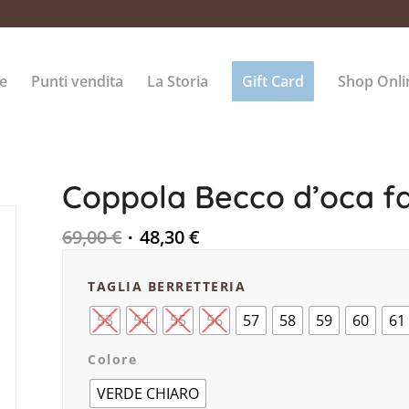
e
Punti vendita
La Storia
Gift Card
Shop Onli
Coppola Becco d’oca fa
69,00
€
48,30
€
TAGLIA BERRETTERIA
53
54
55
56
57
58
59
60
61
Colore
VERDE CHIARO