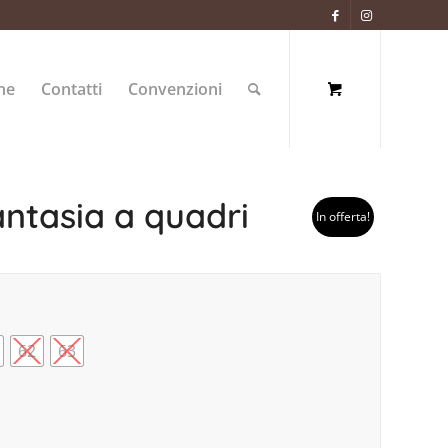
ne
Contatti
Convenzioni
ntasia a quadri
In offerta!
62
63