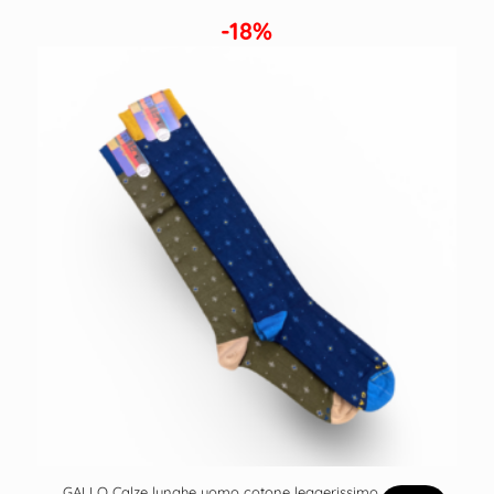
-18%
GALLO Calze lunghe uomo cotone leggerissimo