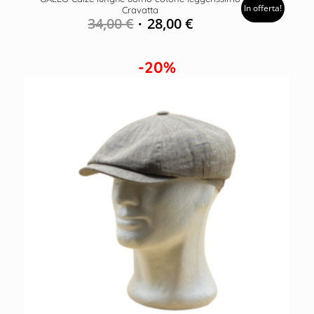
In offerta!
Cravatta
34,00
€
28,00
€
-20%