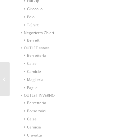
Full Zip
Girocollo
Polo
T-Shirt
Negozietto Chieri
Berretti
OUTLET estate
Berretteria
Calze
GALLO Calze lunghe
Camicie
uomo cotone
Maglieria
leggerissimo francese
Paglie
fantasia palmette
OUTLET INVERNO
Berretteria
Borse zaini
Calze
Camicie
Cravatte