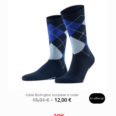
Calze Burlington scozzese a coste
In offerta!
15,01
€
12,00
€
-20%