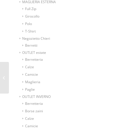
MAGLIERIA ESTERNA
Full Zip
Girocollo
Polo
T-Shirt
Negozietto Chieri
Berretti
OUTLET estate
Berretteria
Calze
GALLO Calze lunghe
Camicie
uomo cotone fantasia
Maglieria
QUADRI
Paglie
OUTLET INVERNO
Berretteria
Borse zaini
Calze
Camicie