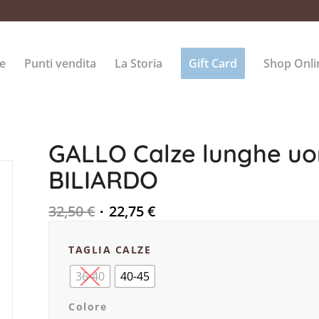
e
Punti vendita
La Storia
Gift Card
Shop Onli
GALLO Calze lunghe uo
BILIARDO
32,50
€
22,75
€
TAGLIA CALZE
36-40
40-45
Colore