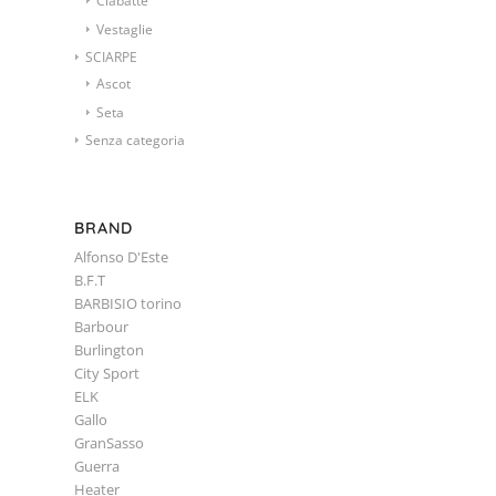
Ciabatte
Vestaglie
SCIARPE
Ascot
Seta
Senza categoria
BRAND
Alfonso D'Este
B.F.T
BARBISIO torino
Barbour
Burlington
City Sport
ELK
Gallo
GranSasso
Guerra
Heater