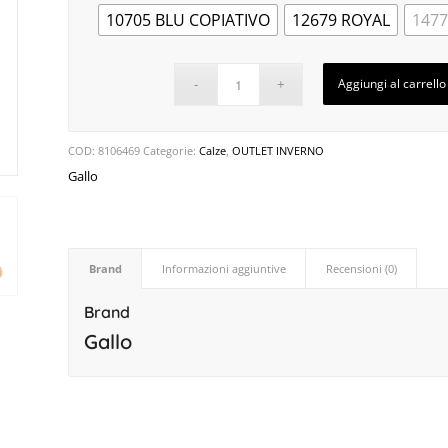
10705 BLU COPIATIVO
12679 ROYAL
1477
Aggiungi al carrello
COD:
8106469
Categorie:
Calze
,
OUTLET INVERNO
Gallo
Brand
Informazioni aggiuntive
Recensioni (0)
Brand
Gallo