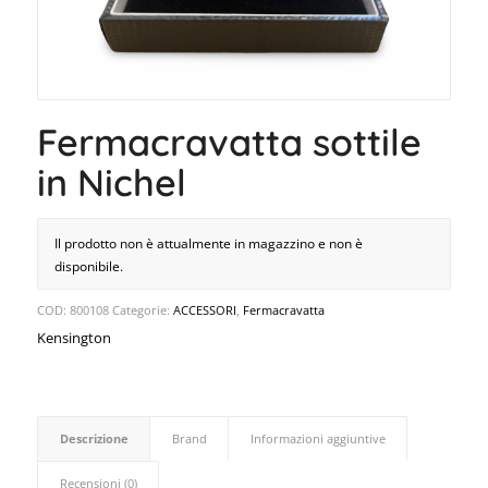
Fermacravatta sottile
in Nichel
Il prodotto non è attualmente in magazzino e non è
disponibile.
COD:
800108
Categorie:
ACCESSORI
,
Fermacravatta
Kensington
Descrizione
Brand
Informazioni aggiuntive
Recensioni (0)