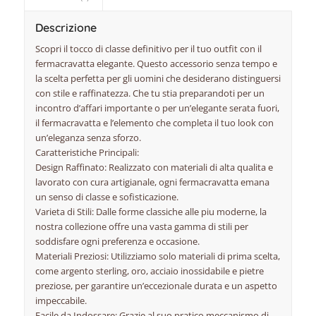
Descrizione
Scopri il tocco di classe definitivo per il tuo outfit con il
fermacravatta elegante. Questo accessorio senza tempo e
la scelta perfetta per gli uomini che desiderano distinguersi
con stile e raffinatezza. Che tu stia preparandoti per un
incontro d’affari importante o per un’elegante serata fuori,
il fermacravatta e l’elemento che completa il tuo look con
un’eleganza senza sforzo.
Caratteristiche Principali:
Design Raffinato: Realizzato con materiali di alta qualita e
lavorato con cura artigianale, ogni fermacravatta emana
un senso di classe e sofisticazione.
Varieta di Stili: Dalle forme classiche alle piu moderne, la
nostra collezione offre una vasta gamma di stili per
soddisfare ogni preferenza e occasione.
Materiali Preziosi: Utilizziamo solo materiali di prima scelta,
come argento sterling, oro, acciaio inossidabile e pietre
preziose, per garantire un’eccezionale durata e un aspetto
impeccabile.
Facile da Indossare: Grazie al suo pratico meccanismo di