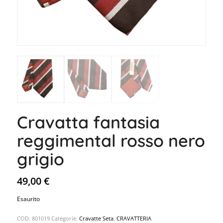
Cravatta fantasia
reggimental rosso nero
grigio
49,00
€
Esaurito
COD:
801019
Categorie:
Cravatte Seta
,
CRAVATTERIA