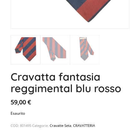
Cravatta fantasia
reggimental blu rosso
59,00
€
Esaurito
COD:
801495
Categorie:
Cravatte Seta
,
CRAVATTERIA