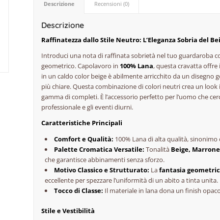
Descrizione
Recensioni (0)
Descrizione
Raffinatezza dallo Stile Neutro: L’Eleganza Sobria del Be
Introduci una nota di raffinata sobrietà nel tuo guardaroba c
geometrico. Capolavoro in
100% Lana
, questa cravatta offre 
in un caldo color beige è abilmente arricchito da un disegno 
più chiare. Questa combinazione di colori neutri crea un look
gamma di completi. È l’accessorio perfetto per l’uomo che cerc
professionale e gli eventi diurni.
Caratteristiche Principali
Comfort e Qualità:
100% Lana di alta qualità, sinonimo
Palette Cromatica Versatile:
Tonalità
Beige, Marrone
che garantisce abbinamenti senza sforzo.
Motivo Classico e Strutturato:
La
fantasia geometri
eccellente per spezzare l’uniformità di un abito a tinta unita.
Tocco di Classe:
Il materiale in lana dona un
finish
opaco 
Stile e Vestibilità