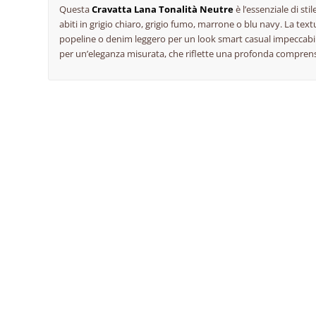
Questa
Cravatta Lana Tonalità Neutre
è l’essenziale di sti
abiti in grigio chiaro, grigio fumo, marrone o blu navy. La tex
popeline o
denim
leggero per un look
smart casual
impeccabile
per un’eleganza misurata, che riflette una profonda comprensi