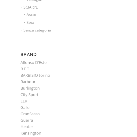
SCIARPE
Ascot
Seta
Senza categoria
BRAND
Alfonso D'Este
B.F.T
BARBISIO torino
Barbour
Burlington
City Sport
ELK
Gallo
GranSasso
Guerra
Heater
Kensington