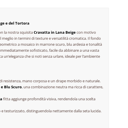
ige e del Tortora
on la nostra squisita
Cravatta in Lana Beige
con motivo
il meglio in termini di
texture
e versatilità cromatica. Il fondo
geometrico a mosaico in marrone scuro, blu ardesia e tonalità
 immediatamente sofisticato, facile da abbinare a una vasta
a un’eleganza che si noti senza urlare, ideale per l’ambiente
 di resistenza, mano corposa e un
drape
morbido e naturale.
 e Blu Scuro
, una combinazione neutra ma ricca di carattere,
ca
fitta aggiunge profondità visiva, rendendola una scelta
e testurizzato, distinguendola nettamente dalla seta lucida.