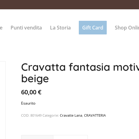
e
Punti vendita
La Storia
Gift Card
Shop Onli
Cravatta fantasia mot
beige
60,00
€
Esaurito
COD:
801649
Categorie:
Cravatte Lana
,
CRAVATTERIA