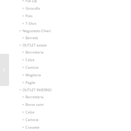
Full Zip
Girocollo
Polo
T-Shirt
Negozietto Chieri
Berretti
OUTLET estate
Berretteria
Calze
Cravatta fantasia
Camicie
disegno vele stlizzate
Maglieria
Paglie
OUTLET INVERNO
Berretteria
Borse zaini
Calze
Camicie
Cravatte