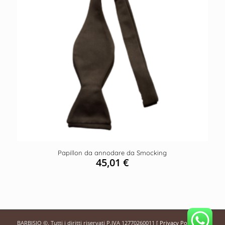
Papillon da annodare da Smocking
45,01
€
BARBISIO ©. Tutti i diritti riservati P.IVA 12770260011 [
Privacy Policy
]