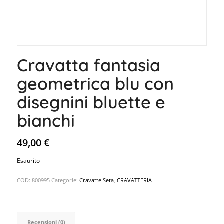
Cravatta fantasia
geometrica blu con
disegnini bluette e
bianchi
49,00
€
Esaurito
COD:
800995
Categorie:
Cravatte Seta
,
CRAVATTERIA
Recensioni (0)