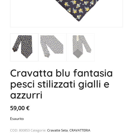
Cravatta blu fantasia
pesci stilizzati gialli e
azzurri
59,00
€
Esaurito
COD:
800853
Categorie:
Cravatte Seta
,
CRAVATTERIA